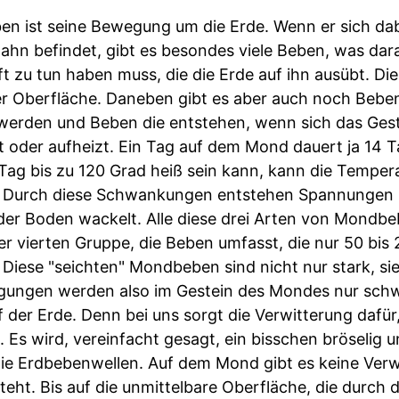
en ist seine Bewegung um die Erde. Wenn er sich da
ahn befindet, gibt es besondes viele Beben, was dara
t zu tun haben muss, die die Erde auf ihn ausübt. Di
der Oberfläche. Daneben gibt es aber auch noch Beben
 werden und Beben die entstehen, wenn sich das Ges
 oder aufheizt. Ein Tag auf dem Mond dauert ja 14 
ag bis zu 120 Grad heiß sein kann, kann die Temper
. Durch diese Schwankungen entstehen Spannungen i
er Boden wackelt. Alle diese drei Arten von Mondbe
 vierten Gruppe, die Beben umfasst, die nur 50 bis 2
Diese "seichten" Mondbeben sind nicht nur stark, sie
ngungen werden also im Gestein des Mondes nur sch
f der Erde. Denn bei uns sorgt die Verwitterung dafür
Es wird, vereinfacht gesagt, ein bisschen bröselig un
ie Erdbebenwellen. Auf dem Mond gibt es keine Verw
teht. Bis auf die unmittelbare Oberfläche, die durc