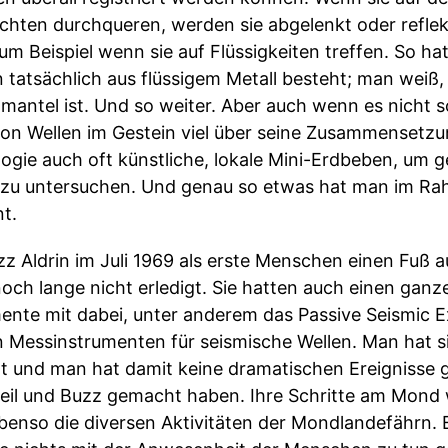
ichten durchqueren, werden sie abgelenkt oder refl
zum Beispiel wenn sie auf Flüssigkeiten treffen. So h
 tatsächlich aus flüssigem Metall besteht; man weiß, 
dmantel ist. Und so weiter. Aber auch wenn es nicht s
von Wellen im Gestein viel über seine Zusammensetz
logie auch oft künstliche, lokale Mini-Erdbeben, um 
e zu untersuchen. Und genau so etwas hat man im Ra
t.
zz Aldrin im Juli 1969 als erste Menschen einen Fuß 
noch lange nicht erledigt. Sie hatten auch einen ga
mente mit dabei, unter anderem das Passive Seismic
en Messinstrumenten für seismische Wellen. Man hat s
t und man hat damit keine dramatischen Ereignisse 
il und Buzz gemacht haben. Ihre Schritte am Mond
ebenso die diversen Aktivitäten der Mondlandefährn. E