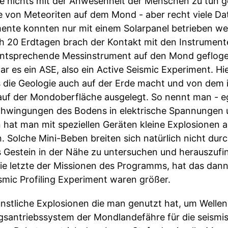
 die nichts mit der Anwesenheit der Menschen zu tun
ge von Meteoriten auf dem Mond - aber recht viele D
mente konnten nur mit einem Solarpanel betrieben w
 20 Erdtagen brach der Kontakt mit den Instrument
 entsprechende Messinstrument auf den Mond gefloge
ar es ein ASE, also ein Active Seismic Experiment. H
 die Geologie auch auf der Erde macht und von dem 
f der Mondoberfläche ausgelegt. So nennt man - eg
chwingungen des Bodens in elektrische Spannungen
hat man mit speziellen Geräten kleine Explosionen 
 Solche Mini-Beben breiten sich natürlich nicht d
as Gestein in der Nähe zu untersuchen und herauszufi
 die letzte der Missionen des Programms, hat das dan
smic Profiling Experiment waren größer.
ünstliche Explosionen die man genutzt hat, um Wellen
gsantriebssystem der Mondlandefähre für die seismi