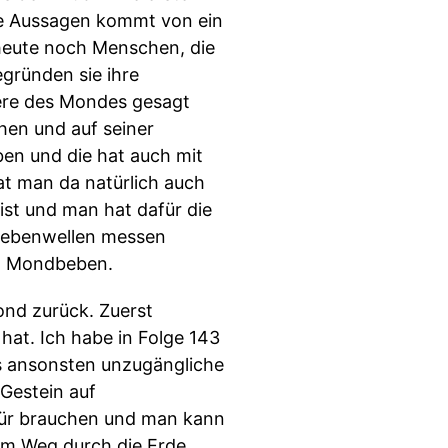
te Aussagen kommt von ein
 heute noch Menschen, die
egründen sie ihre
ere des Mondes gesagt
hen und auf seiner
en und die hat auch mit
at man da natürlich auch
st und man hat dafür die
dbebenwellen messen
ch Mondbeben.
nd zurück. Zuerst
hat. Ich habe in Folge 143
s ansonsten unzugängliche
 Gestein auf
afür brauchen und man kann
em Weg durch die Erde