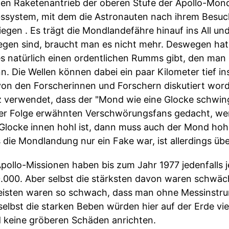
den Raketenantrieb der oberen Stufe der Apollo-Mon
ebssystem, mit dem die Astronauten nach ihrem Bes
liegen . Es trägt die Mondlandefähre hinauf ins All un
n sind, braucht man es nicht mehr. Deswegen hat 
s natürlich einen ordentlichen Rumms gibt, den man
 Die Wellen können dabei ein paar Kilometer tief in
von den Forscherinnen und Forschern diskutiert word
z verwendet, dass der "Mond wie eine Glocke schwing
der Folge erwähnten Verschwörungsfans gedacht, we
Glocke innen hohl ist, dann muss auch der Mond hohl
die Mondlandung nur ein Fake war, ist allerdings übe
Apollo-Missionen haben bis zum Jahr 1977 jedenfall
.000. Aber selbst die stärksten davon waren schwäch
meisten waren so schwach, dass man ohne Messinst
bst die starken Beben würden hier auf der Erde viell
 keine gröberen Schäden anrichten.