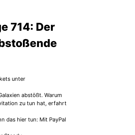
e 714: Der
 abstoßende
ets unter
 Galaxien abstößt. Warum
itation zu tun hat, erfahrt
n das hier tun: Mit PayPal