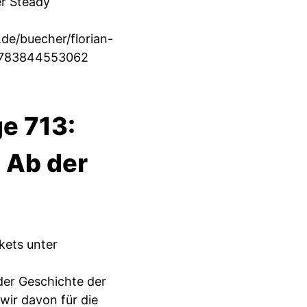
er Steady
de/buecher/florian-
/9783844553062
e 713:
 Ab der
ets unter
der Geschichte der
wir davon für die