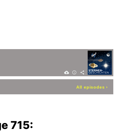
All episodes
›
e 715: