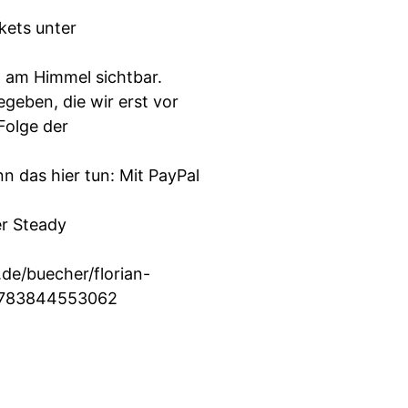
ets unter
 am Himmel sichtbar.
geben, die wir erst vor
Folge der
n das hier tun: Mit PayPal
er Steady
de/buecher/florian-
/9783844553062