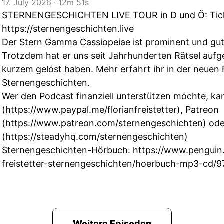
17. July 2026
‧
12m 51s
STERNENGESCHICHTEN LIVE TOUR in D und Ö: Tick
https://sternengeschichten.live
Der Stern Gamma Cassiopeiae ist prominent und gut
Trotzdem hat er uns seit Jahrhunderten Rätsel aufge
kurzem gelöst haben. Mehr erfahrt ihr in der neuen 
Sternengeschichten.
Wer den Podcast finanziell unterstützen möchte, kan
(
https://www.paypal.me/florianfreistetter
), Patreon
(
https://www.patreon.com/sternengeschichten
) od
(
https://steadyhq.com/sternengeschichten
)
Sternengeschichten-Hörbuch:
https://www.penguin.
freistetter-sternengeschichten/hoerbuch-mp3-cd
Weitere Episoden