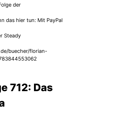
Folge der
n das hier tun: Mit PayPal
er Steady
de/buecher/florian-
/9783844553062
e 712: Das
a