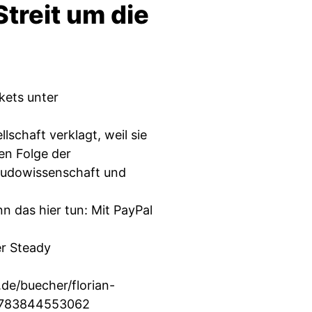
Streit um die
ets unter
schaft verklagt, weil sie
gen Folge der
eudowissenschaft und
n das hier tun: Mit PayPal
er Steady
de/buecher/florian-
/9783844553062