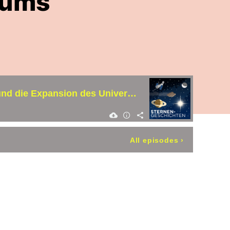
sums
Sternengeschichten Folge 463: Waltraut Seitter: Die erste Astronomin Deutschlands und die Expansion des Universums
All episodes
›