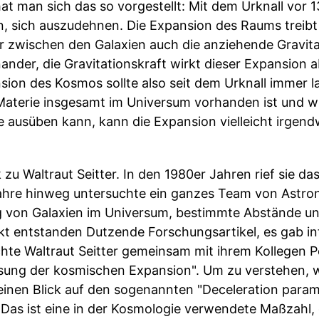
hat man sich das so vorgestellt: Mit dem Urknall vor 1
 sich auszudehnen. Die Expansion des Raums treibt
ber zwischen den Galaxien auch die anziehende Gravit
nander, die Gravitationskraft wirkt dieser Expansion
ansion des Kosmos sollte also seit dem Urknall immer
Materie insgesamt im Universum vorhanden ist und wi
 sie ausüben kann, kann die Expansion vielleicht irg
zu Waltraut Seitter. In den 1980er Jahren rief sie da
 Jahre hinweg untersuchte ein ganzes Team von Ast
g von Galaxien im Universum, bestimmte Abstände u
ekt entstanden Dutzende Forschungsartikel, es gab i
chte Waltraut Seitter gemeinsam mit ihrem Kollegen P
msung der kosmischen Expansion". Um zu verstehen, 
 einen Blick auf den sogenannten "Deceleration para
as ist eine in der Kosmologie verwendete Maßzahl, 