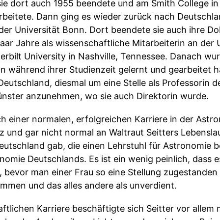
sie dort auch 1955 beendete und am Smith College i
rbeitete. Dann ging es wieder zurück nach Deutschla
der Universität Bonn. Dort beendete sie auch ihre Do
paar Jahre als wissenschaftliche Mitarbeiterin an der
rbilt University in Nashville, Tennessee. Danach wu
n während ihrer Studienzeit gelernt und gearbeitet ha
Deutschland, diesmal um eine Stelle als Professorin
Münster anzunehmen, wo sie auch Direktorin wurde.
ach einer normalen, erfolgreichen Karriere in der Ast
 und gar nicht normal an Waltraut Seitters Lebensla
Deutschland gab, die einen Lehrstuhl für Astronomie b
nomie Deutschlands. Es ist ein wenig peinlich, dass es
, bevor man einer Frau so eine Stellung zugestanden
ommen und das alles andere als unverdient.
ftlichen Karriere beschäftigte sich Seitter vor alle