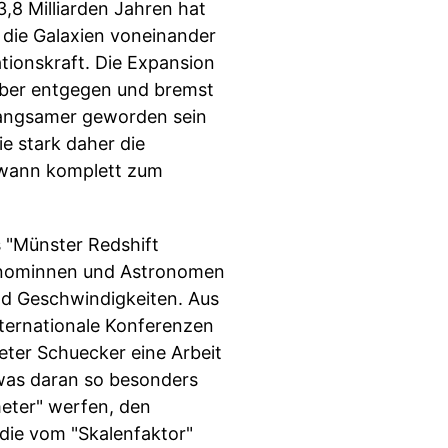
3,8 Milliarden Jahren hat
 die Galaxien voneinander
ationskraft. Die Expansion
 aber entgegen und bremst
 langsamer geworden sein
e stark daher die
endwann komplett zum
s "Münster Redshift
ronominnen und Astronomen
nd Geschwindigkeiten. Aus
nternationale Konferenzen
eter Schuecker eine Arbeit
was daran so besonders
meter" werfen, den
die vom "Skalenfaktor"