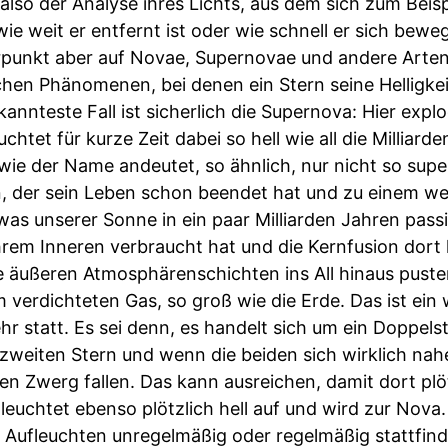
also der Analyse ihres Lichts, aus dem sich zum Beisp
ie weit er entfernt ist oder wie schnell er sich beweg
punkt aber auf Novae, Supernovae und andere Arten 
hen Phänomenen, bei denen ein Stern seine Helligkeit
annteste Fall ist sicherlich die Supernova: Hier expl
htet für kurze Zeit dabei so hell wie all die Milliarde
wie der Name andeutet, so ähnlich, nur nicht so sup
rn, der sein Leben schon beendet hat und zu einem w
 was unserer Sonne in ein paar Milliarden Jahren pass
hrem Inneren verbraucht hat und die Kernfusion dort
e äußeren Atmosphärenschichten ins All hinaus pusten
m verdichteten Gas, so groß wie die Erde. Das ist ei
hr statt. Es sei denn, es handelt sich um ein Doppel
zweiten Stern und wenn die beiden sich wirklich nah
n Zwerg fallen. Das kann ausreichen, damit dort plö
leuchtet ebenso plötzlich hell auf und wird zur Nov
s Aufleuchten unregelmäßig oder regelmäßig stattfind