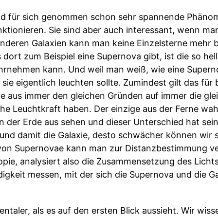
d für sich genommen schon sehr spannende Phänome
unktionieren. Sie sind aber auch interessant, wenn m
 anderen Galaxien kann man keine Einzelsterne mehr b
dort zum Beispiel eine Supernova gibt, ist die so hel
hrnehmen kann. Und weil man weiß, wie eine Supern
 sie eigentlich leuchten sollte. Zumindest gilt das fü
e aus immer den gleichen Gründen auf immer die glei
che Leuchtkraft haben. Der einzige aus der Ferne w
r von der Erde aus sehen und dieser Unterschied hat se
und damit die Galaxie, desto schwächer können wir 
 von Supernovae kann man zur Distanzbestimmung v
opie, analysiert also die Zusammensetzung des Lich
igkeit messen, mit der sich die Supernova und die Ga
ntaler, als es auf den ersten Blick aussieht. Wir wiss