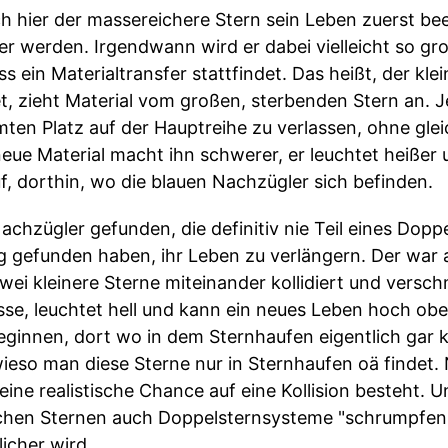
ch hier der massereichere Stern sein Leben zuerst be
r werden. Irgendwann wird er dabei vielleicht so 
 ein Materialtransfer stattfindet. Das heißt, der kle
t, zieht Material vom großen, sterbenden Stern an. Je
en Platz auf der Hauptreihe zu verlassen, ohne gle
e Material macht ihn schwerer, er leuchtet heißer u
f, dorthin, wo die blauen Nachzügler sich befinden.
chzügler gefunden, die definitiv nie Teil eines Dopp
gefunden haben, ihr Leben zu verlängern. Der war ab
zwei kleinere Sterne miteinander kollidiert und versc
sse, leuchtet hell und kann ein neues Leben hoch obe
ginnen, dort wo in dem Sternhaufen eigentlich gar k
 wieso man diese Sterne nur in Sternhaufen oä findet.
eine realistische Chance auf eine Kollision besteht. 
en Sternen auch Doppelsternsysteme "schrumpfen",
icher wird.