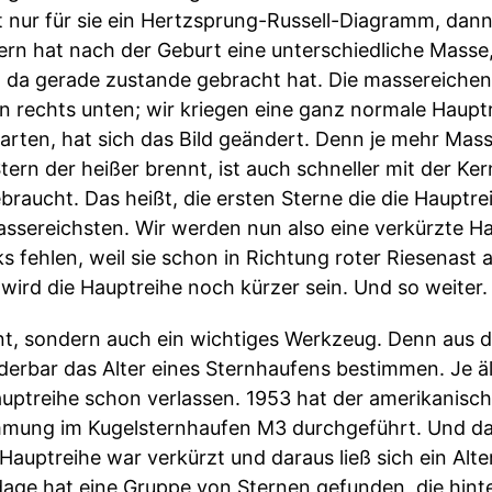
 nur für sie ein Hertzsprung-Russell-Diagramm, dann
tern hat nach der Geburt eine unterschiedliche Mass
g da gerade zustande gebracht hat. Die massereichen 
n rechts unten; wir kriegen eine ganz normale Haupt
arten, hat sich das Bild geändert. Denn je mehr Mass
Stern der heißer brennt, ist auch schneller mit der Ke
ebraucht. Das heißt, die ersten Sterne die die Hauptr
assereichsten. Wir werden nun also eine verkürzte H
ks fehlen, weil sie schon in Richtung roter Riesenas
 wird die Hauptreihe noch kürzer sein. Und so weiter.
sant, sondern auch ein wichtiges Werkzeug. Denn aus 
rbar das Alter eines Sternhaufens bestimmen. Je ält
auptreihe schon verlassen. 1953 hat der amerikanis
mmung im Kugelsternhaufen M3 durchgeführt. Und da
Hauptreihe war verkürzt und daraus ließ sich ein Alter
dage hat eine Gruppe von Sternen gefunden, die hin