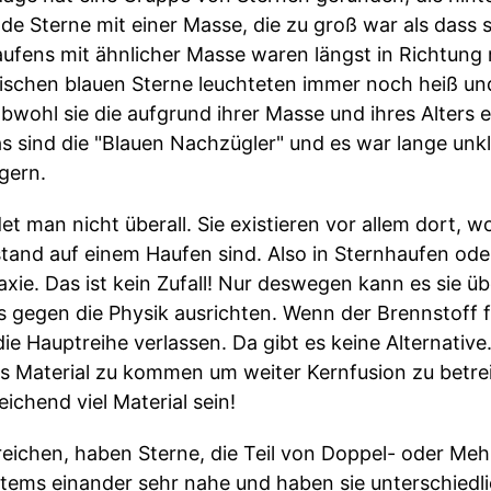
nde Sterne mit einer Masse, die zu groß war als dass s
aufens mit ähnlicher Masse waren längst in Richtung 
schen blauen Sterne leuchteten immer noch heiß und
bwohl sie die aufgrund ihrer Masse und ihres Alters e
as sind die "Blauen Nachzügler" und es war lange unkl
gern.
t man nicht überall. Sie existieren vor allem dort, wo
tand auf einem Haufen sind. Also in Sternhaufen ode
axie. Das ist kein Zufall! Nur deswegen kann es sie ü
s gegen die Physik ausrichten. Wenn der Brennstoff f
die Hauptreihe verlassen. Da gibt es keine Alternativ
es Material zu kommen um weiter Kernfusion zu betrei
chend viel Material sein!
rreichen, haben Sterne, die Teil von Doppel- oder Me
stems einander sehr nahe und haben sie unterschiedl