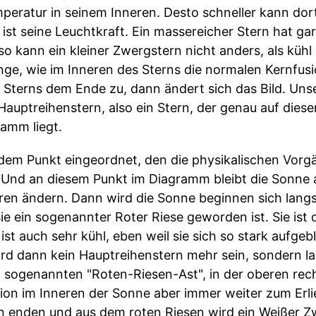
peratur in seinem Inneren. Desto schneller kann dor
ist seine Leuchtkraft. Ein massereicher Stern hat gar
nso kann ein kleiner Zwergstern nicht anders, als küh
lange, wie im Inneren des Sterns die normalen Kernfu
 Sterns dem Ende zu, dann ändert sich das Bild. Unse
auptreihenstern, also ein Stern, der genau auf dieser
amm liegt.
 dem Punkt eingeordnet, den die physikalischen Vorgä
nd an diesem Punkt im Diagramm bleibt die Sonne au
ahren ändern. Dann wird die Sonne beginnen sich lang
e ein sogenannter Roter Riese geworden ist. Sie ist
e ist auch sehr kühl, eben weil sie sich so stark aufge
ird dann kein Hauptreihenstern mehr sein, sondern l
sogenannten "Roten-Riesen-Ast", in der oberen rech
sion im Inneren der Sonne aber immer weiter zum Er
 enden und aus dem roten Riesen wird ein Weißer Zwe