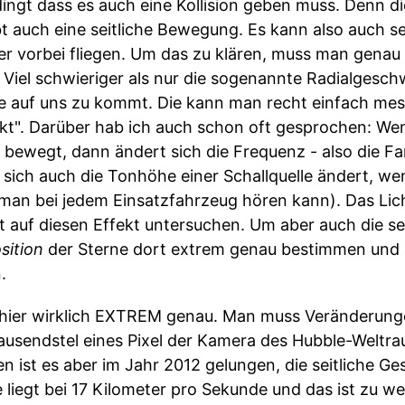
dingt dass es auch eine Kollision geben muss. Denn 
bt auch eine seitliche Bewegung. Es kann also auch se
er vorbei fliegen. Um das zu klären, muss man genau
 Viel schwieriger als nur die sogenannte Radialgeschw
ie auf uns zu kommt. Die kann man recht einfach mes
t". Darüber hab ich auch schon oft gesprochen: Wenn
bewegt, dann ändert sich die Frequenz - also die Farb
ich auch die Tonhöhe einer Schallquelle ändert, wen
an bei jedem Einsatzfahrzeug hören kann). Das Licht
auf diesen Effekt untersuchen. Um aber auch die se
sition
der Sterne dort extrem genau bestimmen und 
.
 hier wirklich EXTREM genau. Man muss Veränderung
Tausendstel eines Pixel der Kamera des Hubble-Weltr
en ist es aber im Jahr 2012 gelungen, die seitliche G
iegt bei 17 Kilometer pro Sekunde und das ist zu wen