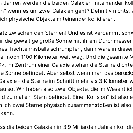
en Jahren werden die beiden Galaxien miteinander koll
on" wenn es um zwei Galaxien geht? Definitiv nichts
lich physische Objekte miteinander kollidieren.
l Platz zwischen den Sternen! Und es ist verdammt sch
r die gewaltige große Sonne mit ihrem Durchmesser 
ines Tischtennisballs schrumpfen, dann wäre in dies
er noch 1100 Kilometer weit weg. Und die gesamte 
Ok, im Zentrum einer Galaxie stehen die Sterne dichte
e Sonne befindet. Aber selbst wenn man das berücksi
Galaxie - die Sterne im Schnitt mehr als 3 Kilometer 
nau so. Wir haben also zwei Objekte, die im Wesentli
 zu mal ein Stern befindet. Eine "Kollision" ist also 
hlich zwei Sterne physisch zusammenstoßen ist also
 kann.
s die beiden Galaxien in 3,9 Milliarden Jahren kollid