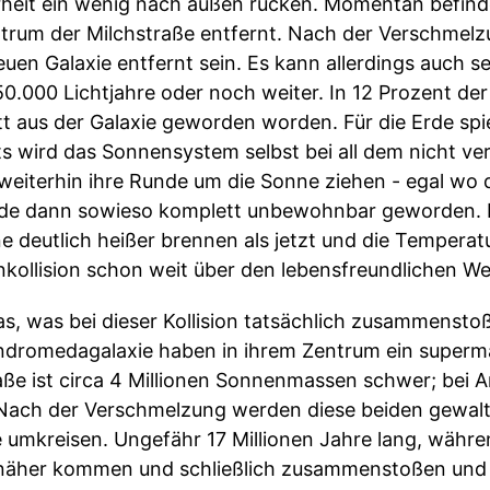
erheit ein wenig nach außen rücken. Momentan befind
trum der Milchstraße entfernt. Nach der Verschmelz
en Galaxie entfernt sein. Es kann allerdings auch sei
0.000 Lichtjahre oder noch weiter. In 12 Prozent der 
 aus der Galaxie geworden worden. Für die Erde spiel
ts wird das Sonnensystem selbst bei all dem nicht ver
eiterhin ihre Runde um die Sonne ziehen - egal wo d
 Erde dann sowieso komplett unbewohnbar geworden. 
e deutlich heißer brennen als jetzt und die Tempera
kollision schon weit über den lebensfreundlichen We
as, was bei dieser Kollision tatsächlich zusammensto
Andromedagalaxie haben in ihrem Zentrum ein super
raße ist circa 4 Millionen Sonnenmassen schwer; bei
Nach der Verschmelzung werden diese beiden gewalt
 umkreisen. Ungefähr 17 Millionen Jahre lang, währe
näher kommen und schließlich zusammenstoßen und