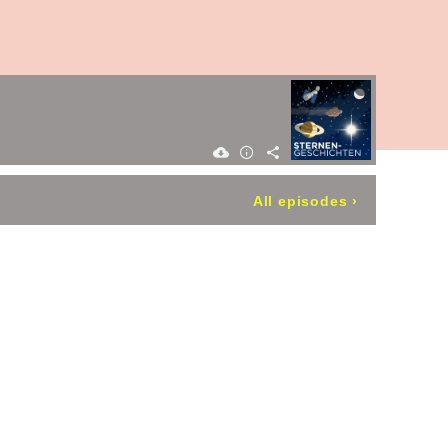
All episodes
›