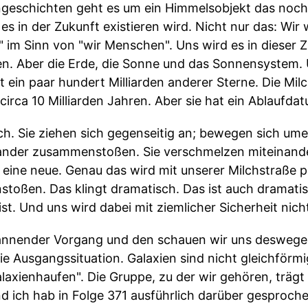
ngeschichten geht es um ein Himmelsobjekt das noch g
es in der Zukunft existieren wird. Nicht nur das: Wir 
r" im Sinn von "wir Menschen". Uns wird es in dieser 
en. Aber die Erde, die Sonne und das Sonnensystem.
ein paar hundert Milliarden anderer Sterne. Die Mil
 circa 10 Milliarden Jahren. Aber sie hat ein Ablaufda
h. Sie ziehen sich gegenseitig an; bewegen sich um
nander zusammenstoßen. Sie verschmelzen miteinande
ine neue. Genau das wird mit unserer Milchstraße pas
oßen. Das klingt dramatisch. Das ist auch dramatis
ist. Und uns wird dabei mit ziemlicher Sicherheit nicht
spannender Vorgang und den schauen wir uns deswege
ie Ausgangssituation. Galaxien sind nicht gleichförmi
alaxienhaufen". Die Gruppe, zu der wir gehören, träg
 ich hab in Folge 371 ausführlich darüber gesprochen