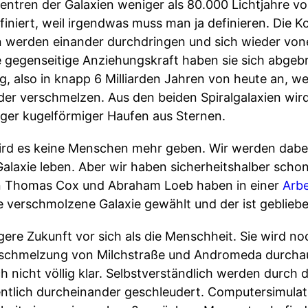
entren der Galaxien weniger als 80.000 Lichtjahre vo
niert, weil irgendwas muss man ja definieren. Die Kol
en werden einander durchdringen und sich wieder von
e gegenseitige Anziehungskraft haben sie sich abgebr
 also in knapp 6 Milliarden Jahren von heute an, we
er verschmelzen. Aus den beiden Spiralgalaxien wird 
iger kugelförmiger Haufen aus Sternen.
wird es keine Menschen mehr geben. Wir werden dabe
Galaxie leben. Aber wir haben sicherheitshalber scho
n Thomas Cox und Abraham Loeb haben in einer
Arbe
 verschmolzene Galaxie gewählt und der ist gebliebe
ere Zukunft vor sich als die Menschheit. Sie wird noc
erschmelzung von Milchstraße und Andromeda durchau
ch nicht völlig klar. Selbstverständlich werden durch 
entlich durcheinander geschleudert. Computersimulat