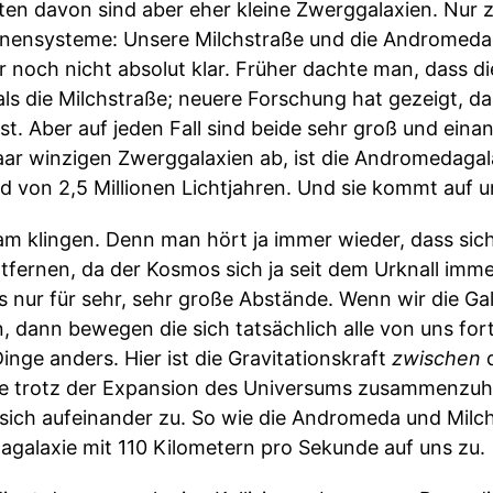
ten davon sind aber eher kleine Zwerggalaxien. Nur z
nensysteme: Unsere Milchstraße und die Andromedag
er noch nicht absolut klar. Früher dachte man, dass 
ls die Milchstraße; neuere Forschung hat gezeigt, d
st. Aber auf jeden Fall sind beide sehr groß und eina
aar winzigen Zwerggalaxien ab, ist die Andromedagala
 von 2,5 Millionen Lichtjahren. Und sie kommt auf u
m klingen. Denn man hört ja immer wieder, dass sich 
fernen, da der Kosmos sich ja seit dem Urknall imm
s nur für sehr, sehr große Abstände. Wenn wir die Ga
 dann bewegen die sich tatsächlich alle von uns fort
inge anders. Hier ist die Gravitationskraft
zwischen
d
pe trotz der Expansion des Universums zusammenzuh
sich aufeinander zu. So wie die Andromeda und Milch
galaxie mit 110 Kilometern pro Sekunde auf uns zu.