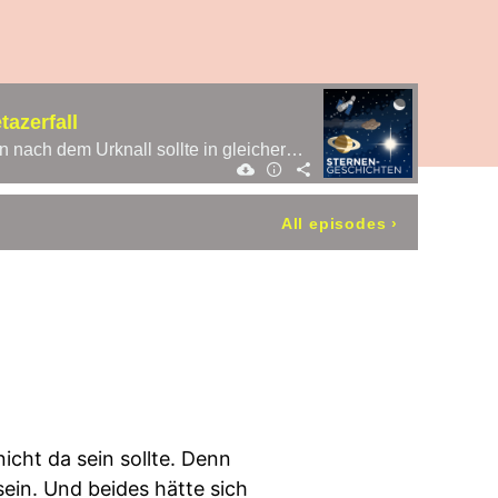
tazerfall
So gut wie alles was wir sehen, besteht aus Materie. Materie, die eigentlich gar nicht da sein sollte. Denn nach dem Urknall sollte in gleicher Menge Materie und Antimaterie entstanden sein. Und beides hätte sich gegenseitig auslöschen sollen, so dass nur
All episodes
›
nicht da sein sollte. Denn
ein. Und beides hätte sich